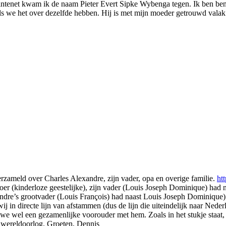
intenet kwam ik de naam Pieter Evert Sipke Wybenga tegen. Ik ben ben
 we het over dezelfde hebben. Hij is met mijn moeder getrouwd valak vo
verzameld over Charles Alexandre, zijn vader, opa en overige familie.
ht
oer (kinderloze geestelijke), zijn vader (Louis Joseph Dominique) had 
ndre’s grootvader (Louis François) had naast Louis Joseph Dominique) 
j in directe lijn van afstammen (dus de lijn die uiteindelijk naar Neder
e wel een gezamenlijke voorouder met hem. Zoals in het stukje staat, i
e wereldoorlog. Groeten, Dennis