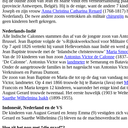
Bij de oudste zoon van Jean en Marie vindt een vernederlandsing plaa
(provincie Antwerpen, België). Hij is de enige, want de andere 7 kin
Joseph en zijn vrouw
Anna Christina Catharina Renard
(1768-1817) h
Nederland). De twee andere zoons vertrokken als militair
chirurgijn
na
geen kinderen heeft gekregen.
Nederlands-Indië
Alle Indische Calonnes stammen dus af van de jongste zoon van Anto
Brussel. Jean Baptiste volgde de ‘s-Rijkskweekschool voor Militaire
Op 7 april 1826 vertrekt hij vanuit Hellevoetsluis naar Indië en werd g
Jean Baptiste trouwde met de ‘Inlandsche christenvrouw’
Maria Smoo
Van de 10 kinderen van hun zoon
Antonius Victor de Calonne
(1837-1
‘De Calonne’. Antonius Victor was
landmeter
te Semarang en Batavia
Onder de aangetrouwde families in het nageslacht van Antonius Vict
Verkruissen en Pareau Dumont.
De zoon van Jean Baptiste en Maria die tot op de dag van vandaag n
Victor, landmeter. Op 4 mei 1866 trouwde hij te Batavia (Java) met
Ma
Francois en Maria kregen 12 kinderen, waaronder het enige kind dat 
August Gerard trouwde tweemaal. Het eerste huwelijk (1903 te Welt
Saarthe Wilhelmina Isakh
(1899-1955).
Indonesië, Nederland en de VS
De kinderen van August Gerard en Jenny Emma (9) vestigden zich van
Gerard en Saarthe Wilhelmina (5) bleven na de machtsoverdracht aan I
Hoe zit het nou met “die graaf”?