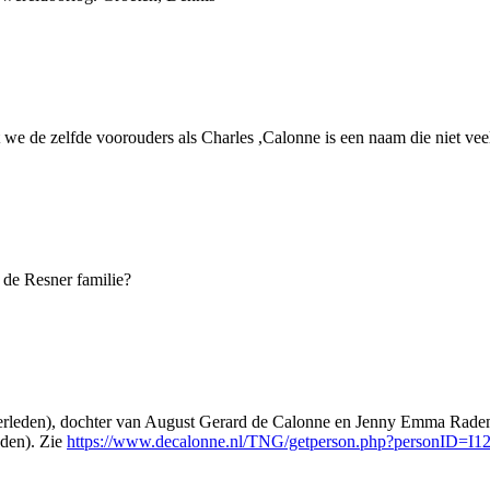
t we de zelfde voorouders als Charles ,Calonne is een naam die niet ve
 de Resner familie?
overleden), dochter van August Gerard de Calonne en Jenny Emma Rade
eden). Zie
https://www.decalonne.nl/TNG/getperson.php?personID=I1