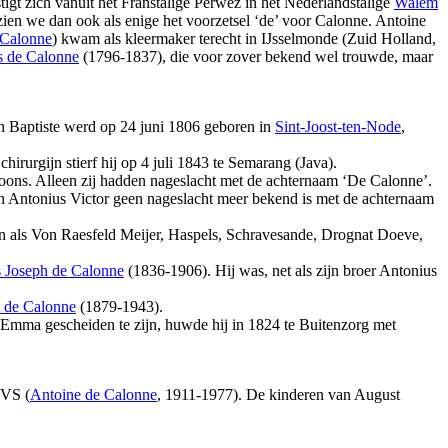
igt zich vanuit het Franstalige Perwez in het Nederlandstalige
Walem
zien we dan ook als enige het voorzetsel ‘de’ voor Calonne. Antoine
 Calonne
) kwam als kleermaker terecht in IJsselmonde (Zuid Holland,
s de Calonne
(1796-1837), die voor zover bekend wel trouwde, maar
an Baptiste werd op 24 juni 1806 geboren in
Sint-Joost-ten-Node
,
chirurgijn stierf hij op 4 juli 1843 te Semarang (Java).
oons. Alleen zij hadden nageslacht met de achternaam ‘De Calonne’.
 Antonius Victor geen nageslacht meer bekend is met de achternaam
als Von Raesfeld Meijer, Haspels, Schravesande, Drognat Doeve,
s Joseph de Calonne
(1836-1906). Hij was, net als zijn broer Antonius
 de Calonne
(1879-1943).
mma gescheiden te zijn, huwde hij in 1824 te Buitenzorg met
 VS (
Antoine de Calonne
, 1911-1977). De kinderen van August