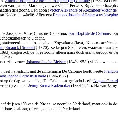
ts.
Antoine Joseph of Antonius Josephus (de) Calonne
(1765-1841) vest
deren van Jean en Marie blijven we zien in Perwez. Bij Antoine Joseph 
adden drie zoons. Een zoon (
Victor Alexandre of Alexander Victor de
ar Nederlands-Indië. Allereerst
Francois Joseph of Franciscus Josephu
ine Joseph en Anna Christina Catharina:
Jean Baptiste de Calonne
. Je
 Geneeskundigen te Utrecht.
estationeerd in het hospitaal van Yogyakarta (Java). Na een carrière als 
k | Smauck | Smookt
(-1870). Ze kregen 8 kinderen, waarvan maar 2 z
893) kregen ook de twee zoons alleen maar dochters, waardoor er van
 (Java).
or en zijn vrouw
Johanna Jacoba Meister
(1849-1958!) vinden we namen 
og veel nageslacht met de achternaam De Calonne heeft, heette
Francoi
ria Jacoba Cornelia Knaud
(1846-1922).
tot op de dag van vandaag De Calonne-nageslacht heeft:
August Gerard
evreden) was met
Jenny Emma Rademaker
(1884-1944). Na van Jenny E
af de jaren ’50 van de 20e eeuw vooral in Nederland, maar ook in de
ndonesië aldaar, of vestigden zich in Nederland.