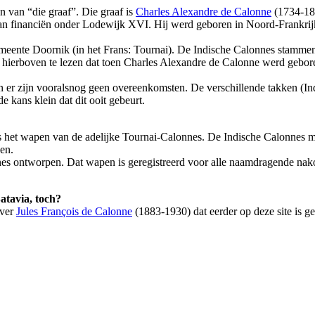
 van “die graaf”. Die graaf is
Charles Alexandre de Calonne
(1734-180
van financiën onder Lodewijk XVI. Hij werd geboren in Noord-Frankri
meente Doornik (in het Frans: Tournai). De Indische Calonnes stamme
s hierboven te lezen dat toen Charles Alexandre de Calonne werd gebor
 er zijn vooralsnog geen overeenkomsten. De verschillende takken (Ind
e kans klein dat dit ooit gebeurt.
is het wapen van de adelijke Tournai-Calonnes. De Indische Calonnes m
en.
nes ontworpen. Dat wapen is geregistreerd voor alle naamdragende na
tavia, toch?
ver
Jules François de Calonne
(1883-1930) dat eerder op deze site is ge