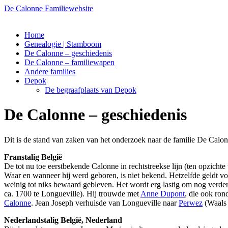
De Calonne Familiewebsite
Ga
Home
naar
Genealogie | Stamboom
de
De Calonne – geschiedenis
inhoud
De Calonne – familiewapen
Andere families
Depok
De begraafplaats van Depok
De Calonne – geschiedenis
Dit is de stand van zaken van het onderzoek naar de familie De Calon
Franstalig België
De tot nu toe eerstbekende Calonne in rechtstreekse lijn (ten opzicht
Waar en wanneer hij werd geboren, is niet bekend. Hetzelfde geldt v
weinig tot niks bewaard gebleven. Het wordt erg lastig om nog verder
ca. 1700 te Longueville). Hij trouwde met
Anne Dupont
, die ook ro
Calonne
. Jean Joseph verhuisde van Longueville naar
Perwez
(Waals 
Nederlandstalig België, Nederland