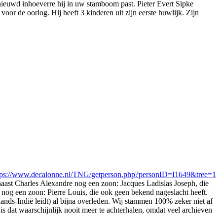
ieuwd inhoeverre hij in uw stamboom past. Pieter Evert Sipke
or de oorlog. Hij heeft 3 kinderen uit zijn eerste huwlijk. Zijn
tps://www.decalonne.nl/TNG/getperson.php?personID=I1649&tree=1
naast Charles Alexandre nog een zoon: Jacques Ladislas Joseph, die
nog een zoon: Pierre Louis, die ook geen bekend nageslacht heeft.
lands-Indië leidt) al bijna overleden. Wij stammen 100% zeker niet af
s dat waarschijnlijk nooit meer te achterhalen, omdat veel archieven