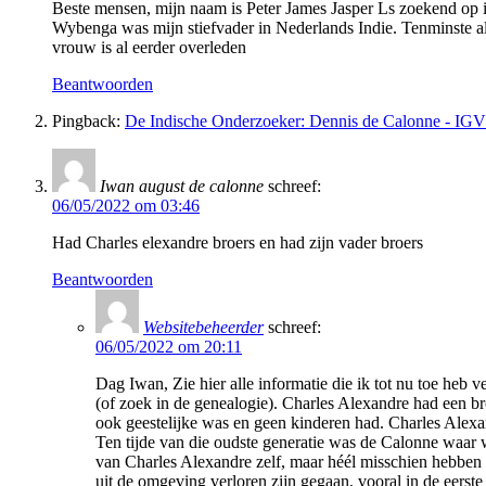
Beste mensen, mijn naam is Peter James Jasper Ls zoekend op 
Wybenga was mijn stiefvader in Nederlands Indie. Tenminste als
vrouw is al eerder overleden
Beantwoorden
Pingback:
De Indische Onderzoeker: Dennis de Calonne - IGV
Iwan august de calonne
schreef:
06/05/2022 om 03:46
Had Charles elexandre broers en had zijn vader broers
Beantwoorden
Websitebeheerder
schreef:
06/05/2022 om 20:11
Dag Iwan, Zie hier alle informatie die ik tot nu toe heb 
(of zoek in de genealogie). Charles Alexandre had een br
ook geestelijke was en geen kinderen had. Charles Alexa
Ten tijde van die oudste generatie was de Calonne waar wi
van Charles Alexandre zelf, maar héél misschien hebben w
uit de omgeving verloren zijn gegaan, vooral in de eerst