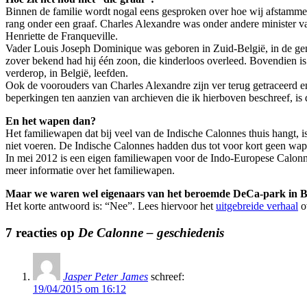
Binnen de familie wordt nogal eens gesproken over hoe wij afstammen
rang onder een graaf. Charles Alexandre was onder andere minister 
Henriette de Franqueville.
Vader Louis Joseph Dominique was geboren in Zuid-België, in de ge
zover bekend had hij één zoon, die kinderloos overleed. Bovendien i
verderop, in België, leefden.
Ook de voorouders van Charles Alexandre zijn ver terug getraceerd en
beperkingen ten aanzien van archieven die ik hierboven beschreef, is d
En het wapen dan?
Het familiewapen dat bij veel van de Indische Calonnes thuis hangt, 
niet voeren. De Indische Calonnes hadden dus tot voor kort geen wap
In mei 2012 is een eigen familiewapen voor de Indo-Europese Calon
meer informatie over het familiewapen.
Maar we waren wel eigenaars van het beroemde DeCa-park in Ba
Het korte antwoord is: “Nee”. Lees hiervoor het
uitgebreide verhaal
o
7 reacties op
De Calonne – geschiedenis
Jasper Peter James
schreef:
19/04/2015 om 16:12