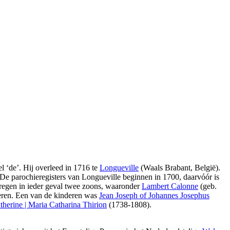
l ‘de’. Hij overleed in 1716 te
Longueville
(Waals Brabant, België).
. De parochieregisters van Longueville beginnen in 1700, daarvóór is
 kregen in ieder geval twee zoons, waaronder
Lambert Calonne
(geb.
eren. Een van de kinderen was
Jean Joseph of Johannes Josephus
therine | Maria Catharina Thirion
(1738-1808).