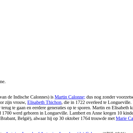
ne.
e van de Indische Calonnes) is
Martin Calonne;
dus nog zonder voorzetse
oor zijn vrouw,
Elisabeth Thichon
, die in 1722 overleed te Longueville
 terug te gaan en eerdere generaties op te sporen. Martin en Elisabeth
nd 1700 werd geboren in Longueville. Lambert en Anne kregen 10 kind
Brabant, België), alwaar hij op 30 oktober 1764 trouwde met
Marie Ca