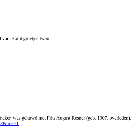
el voor komt groetjes Iwan
maker, was gehuwd met Frits August Resner (geb. 1907, overleden).
28&tree=1