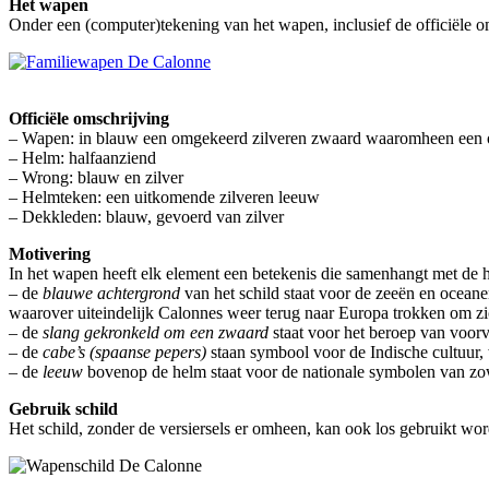
Het wapen
Onder een (computer)tekening van het wapen, inclusief de officiële 
Officiële omschrijving
– Wapen: in blauw een omgekeerd zilveren zwaard waaromheen een o
– Helm: halfaanziend
– Wrong: blauw en zilver
– Helmteken: een uitkomende zilveren leeuw
– Dekkleden: blauw, gevoerd van zilver
Motivering
In het wapen heeft elk element een betekenis die samenhangt met de h
– de
blauwe achtergrond
van het schild staat voor de zeeën en ocean
waarover uiteindelijk Calonnes weer terug naar Europa trokken om zic
– de
slang gekronkeld om een zwaard
staat voor het beroep van voorva
– de
cabe’s (spaanse pepers)
staan symbool voor de Indische cultuur, 
– de
leeuw
bovenop de helm staat voor de nationale symbolen van zow
Gebruik schild
Het schild, zonder de versiersels er omheen, kan ook los gebruikt wo