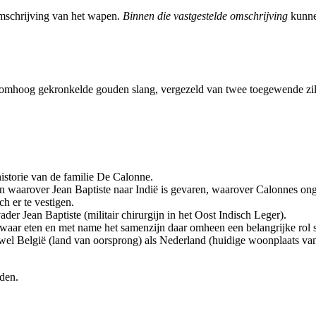
omschrijving van het wapen.
Binnen die vastgestelde omschrijving
kunne
mhoog gekronkelde gouden slang, vergezeld van twee toegewende zil
istorie van de familie De Calonne.
en waarover Jean Baptiste naar Indië is gevaren, waarover Calonnes o
h er te vestigen.
der Jean Baptiste (militair chirurgijn in het Oost Indisch Leger).
waar eten en met name het samenzijn daar omheen een belangrijke rol s
el België (land van oorsprong) als Nederland (huidige woonplaats va
rden.