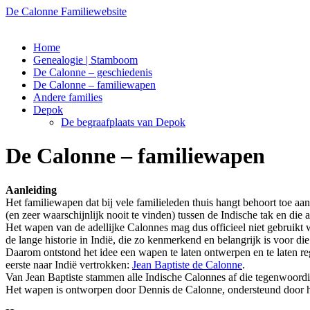
De Calonne Familiewebsite
Ga
Home
naar
Genealogie | Stamboom
de
De Calonne – geschiedenis
inhoud
De Calonne – familiewapen
Andere families
Depok
De begraafplaats van Depok
De Calonne – familiewapen
Aanleiding
Het familiewapen dat bij vele familieleden thuis hangt behoort toe aa
(en zeer waarschijnlijk nooit te vinden) tussen de Indische tak en die 
Het wapen van de adellijke Calonnes mag dus officieel niet gebruikt w
de lange historie in Indië, die zo kenmerkend en belangrijk is voor di
Daarom ontstond het idee een wapen te laten ontwerpen en te laten r
eerste naar Indië vertrokken:
Jean Baptiste de Calonne
.
Van Jean Baptiste stammen alle Indische Calonnes af die tegenwoordi
Het wapen is ontworpen door Dennis de Calonne, ondersteund door 