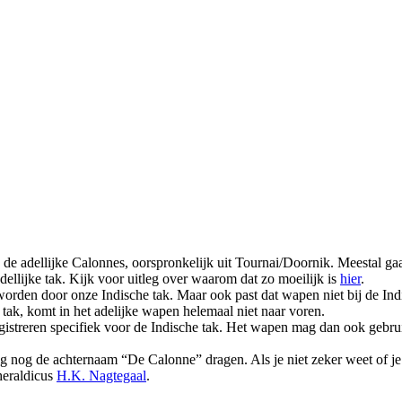
n de adellijke Calonnes, oorspronkelijk uit Tournai/Doornik. Meestal ga
adellijke tak. Kijk voor uitleg over waarom dat zo moeilijk is
hier
.
orden door onze Indische tak. Maar ook past dat wapen niet bij de Indi
e tak, komt in het adelijke wapen helemaal niet naar voren.
egistreren specifiek voor de Indische tak. Het wapen mag dan ook gebru
g nog de achternaam “De Calonne” dragen. Als je niet zeker weet of je
heraldicus
H.K. Nagtegaal
.