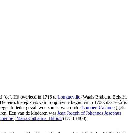
l ‘de’. Hij overleed in 1716 te
Longueville
(Waals Brabant, België).
. De parochieregisters van Longueville beginnen in 1700, daarvóór is
 kregen in ieder geval twee zoons, waaronder
Lambert Calonne
(geb.
eren. Een van de kinderen was
Jean Joseph of Johannes Josephus
therine | Maria Catharina Thirion
(1738-1808).