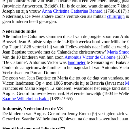
Bij de oudste zoon van Jean en Marie vindt een vernederlandsing plaa
(provincie Antwerpen, België). Hij is de enige, want de andere 7 kin
Joseph en zijn vrouw
Anna Christina Catharina Renard
(1768-1817) h
Nederland). De twee andere zoons vertrokken als militair
chirurgijn
na
geen kinderen heeft gekregen.
Nederlands-Indië
Alle Indische Calonnes stammen dus af van de jongste zoon van Anto
Brussel. Jean Baptiste volgde de ‘s-Rijkskweekschool voor Militaire
Op 7 april 1826 vertrekt hij vanuit Hellevoetsluis naar Indië en werd g
Jean Baptiste trouwde met de ‘Inlandsche christenvrouw’
Maria Smoo
Van de 10 kinderen van hun zoon
Antonius Victor de Calonne
(1837-1
‘De Calonne’. Antonius Victor was
landmeter
te Semarang en Batavia
Onder de aangetrouwde families in het nageslacht van Antonius Vict
Verkruissen en Pareau Dumont.
De zoon van Jean Baptiste en Maria die tot op de dag van vandaag n
Victor, landmeter. Op 4 mei 1866 trouwde hij te Batavia (Java) met
Ma
Francois en Maria kregen 12 kinderen, waaronder het enige kind dat 
August Gerard trouwde tweemaal. Het eerste huwelijk (1903 te Welt
Saarthe Wilhelmina Isakh
(1899-1955).
Indonesië, Nederland en de VS
De kinderen van August Gerard en Jenny Emma (9) vestigden zich van
Gerard en Saarthe Wilhelmina (5) bleven na de machtsoverdracht aan I
Hoe zit het nou met “die graaf”?