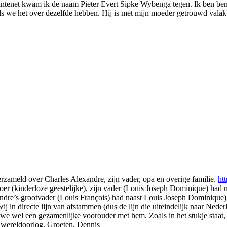
intenet kwam ik de naam Pieter Evert Sipke Wybenga tegen. Ik ben ben
 we het over dezelfde hebben. Hij is met mijn moeder getrouwd valak vo
verzameld over Charles Alexandre, zijn vader, opa en overige familie.
ht
oer (kinderloze geestelijke), zijn vader (Louis Joseph Dominique) had 
ndre’s grootvader (Louis François) had naast Louis Joseph Dominique) 
j in directe lijn van afstammen (dus de lijn die uiteindelijk naar Neder
e wel een gezamenlijke voorouder met hem. Zoals in het stukje staat, i
e wereldoorlog. Groeten, Dennis