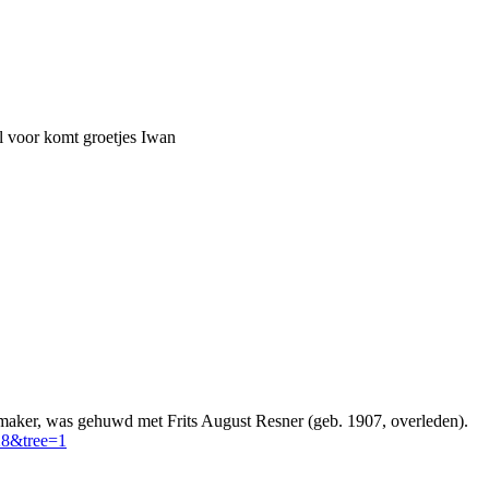
el voor komt groetjes Iwan
maker, was gehuwd met Frits August Resner (geb. 1907, overleden).
28&tree=1