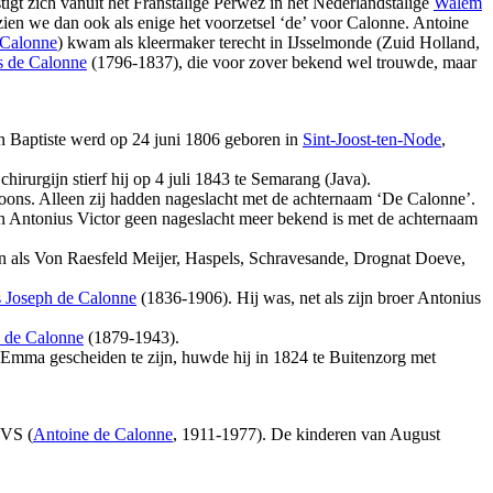
igt zich vanuit het Franstalige Perwez in het Nederlandstalige
Walem
zien we dan ook als enige het voorzetsel ‘de’ voor Calonne. Antoine
 Calonne
) kwam als kleermaker terecht in IJsselmonde (Zuid Holland,
s de Calonne
(1796-1837), die voor zover bekend wel trouwde, maar
an Baptiste werd op 24 juni 1806 geboren in
Sint-Joost-ten-Node
,
chirurgijn stierf hij op 4 juli 1843 te Semarang (Java).
oons. Alleen zij hadden nageslacht met de achternaam ‘De Calonne’.
 Antonius Victor geen nageslacht meer bekend is met de achternaam
als Von Raesfeld Meijer, Haspels, Schravesande, Drognat Doeve,
s Joseph de Calonne
(1836-1906). Hij was, net als zijn broer Antonius
 de Calonne
(1879-1943).
mma gescheiden te zijn, huwde hij in 1824 te Buitenzorg met
 VS (
Antoine de Calonne
, 1911-1977). De kinderen van August