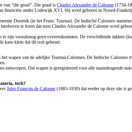
 van “die graaf”. Die graaf is
Charles Alexandre de Calonne
(1734-180
van financiën onder Lodewijk XVI. Hij werd geboren in Noord-Frankri
meente Doornik (in het Frans: Tournai). De Indische Calonnes stamme
s hierboven te lezen dat toen Charles Alexandre de Calonne werd gebor
 er zijn vooralsnog geen overeenkomsten. De verschillende takken (Ind
e kans klein dat dit ooit gebeurt.
is het wapen van de adelijke Tournai-Calonnes. De Indische Calonnes m
en.
nes ontworpen. Dat wapen is geregistreerd voor alle naamdragende na
tavia, toch?
ver
Jules François de Calonne
(1883-1930) dat eerder op deze site is ge