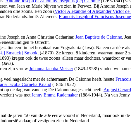
ts.
Antoine Joseph of Antonius Josephus (de) Calonne
(1765-1841) vest
deren van Jean en Marie blijven we zien in Perwez. Bij Antoine Joseph 
adden drie zoons. Een zoon (
Victor Alexandre of Alexander Victor de
ar Nederlands-Indië. Allereerst
Francois Joseph of Franciscus Josephu
ine Joseph en Anna Christina Catharina:
Jean Baptiste de Calonne
. Je
 Geneeskundigen te Utrecht.
estationeerd in het hospitaal van Yogyakarta (Java). Na een carrière als 
k | Smauck | Smookt
(-1870). Ze kregen 8 kinderen, waarvan maar 2 z
893) kregen ook de twee zoons alleen maar dochters, waardoor er van
 (Java).
or en zijn vrouw
Johanna Jacoba Meister
(1849-1958!) vinden we namen 
og veel nageslacht met de achternaam De Calonne heeft, heette
Francoi
ria Jacoba Cornelia Knaud
(1846-1922).
tot op de dag van vandaag De Calonne-nageslacht heeft:
August Gerard
evreden) was met
Jenny Emma Rademaker
(1884-1944). Na van Jenny E
af de jaren ’50 van de 20e eeuw vooral in Nederland, maar ook in de
ndonesië aldaar, of vestigden zich in Nederland.