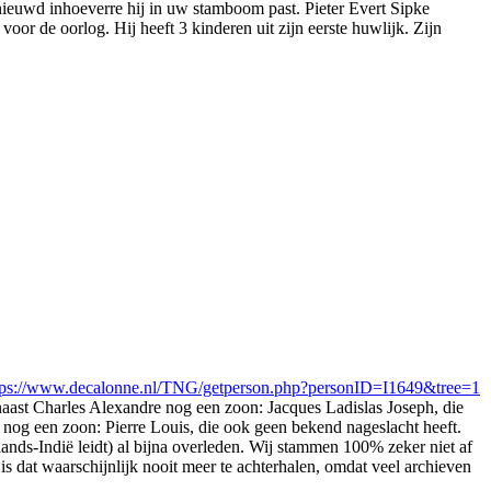
ieuwd inhoeverre hij in uw stamboom past. Pieter Evert Sipke
or de oorlog. Hij heeft 3 kinderen uit zijn eerste huwlijk. Zijn
tps://www.decalonne.nl/TNG/getperson.php?personID=I1649&tree=1
naast Charles Alexandre nog een zoon: Jacques Ladislas Joseph, die
nog een zoon: Pierre Louis, die ook geen bekend nageslacht heeft.
lands-Indië leidt) al bijna overleden. Wij stammen 100% zeker niet af
s dat waarschijnlijk nooit meer te achterhalen, omdat veel archieven