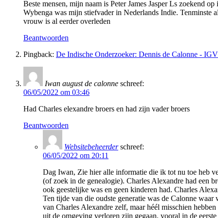
Beste mensen, mijn naam is Peter James Jasper Ls zoekend op 
Wybenga was mijn stiefvader in Nederlands Indie. Tenminste als
vrouw is al eerder overleden
Beantwoorden
Pingback:
De Indische Onderzoeker: Dennis de Calonne - IGV
Iwan august de calonne
schreef:
06/05/2022 om 03:46
Had Charles elexandre broers en had zijn vader broers
Beantwoorden
Websitebeheerder
schreef:
06/05/2022 om 20:11
Dag Iwan, Zie hier alle informatie die ik tot nu toe heb 
(of zoek in de genealogie). Charles Alexandre had een br
ook geestelijke was en geen kinderen had. Charles Alexa
Ten tijde van die oudste generatie was de Calonne waar wi
van Charles Alexandre zelf, maar héél misschien hebben w
uit de omgeving verloren zijn gegaan, vooral in de eerst