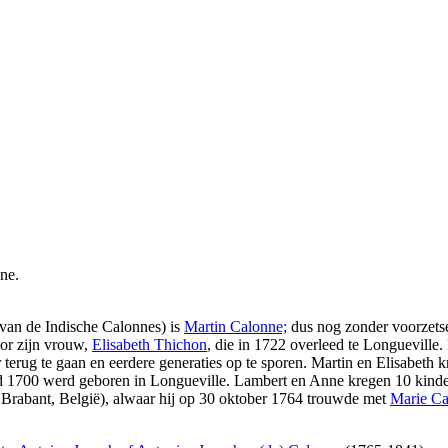
ne.
e van de Indische Calonnes) is
Martin Calonne;
dus nog zonder voorzetse
oor zijn vrouw,
Elisabeth Thichon
, die in 1722 overleed te Longueville
 terug te gaan en eerdere generaties op te sporen. Martin en Elisabeth
nd 1700 werd geboren in Longueville. Lambert en Anne kregen 10 kind
Brabant, België), alwaar hij op 30 oktober 1764 trouwde met
Marie Ca