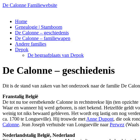
De Calonne Familiewebsite
Ga
Home
naar
Genealogie | Stamboom
de
De Calonne – geschiedenis
inhoud
De Calonne – familiewapen
Andere families
Depok
De begraafplaats van Depok
De Calonne – geschiedenis
Dit is de stand van zaken van het onderzoek naar de familie De Calon
Franstalig België
De tot nu toe eerstbekende Calonne in rechtstreekse lijn (ten opzicht
Waar en wanneer hij werd geboren, is niet bekend. Hetzelfde geldt v
weinig tot niks bewaard gebleven. Het wordt erg lastig om nog verder
ca. 1700 te Longueville). Hij trouwde met
Anne Dupont
, die ook ro
Calonne
. Jean Joseph verhuisde van Longueville naar
Perwez
(Waals 
Nederlandstalig België, Nederland