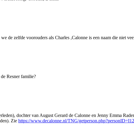
t we de zelfde voorouders als Charles ,Calonne is een naam die niet ve
 de Resner familie?
overleden), dochter van August Gerard de Calonne en Jenny Emma Rade
eden). Zie
https://www.decalonne.nl/TNG/getperson.php?personID=I1