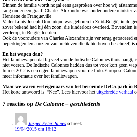
Binnen de familie wordt nogal eens gesproken over hoe wij afstammen
rang onder een graaf. Charles Alexandre was onder andere minister 
Henriette de Franqueville.
Vader Louis Joseph Dominique was geboren in Zuid-België, in de ge
zover bekend had hij één zoon, die kinderloos overleed. Bovendien i
verderop, in België, leefden.
Ook de voorouders van Charles Alexandre zijn ver terug getraceerd en
beperkingen ten aanzien van archieven die ik hierboven beschreef, is d
En het wapen dan?
Het familiewapen dat bij veel van de Indische Calonnes thuis hangt, 
niet voeren. De Indische Calonnes hadden dus tot voor kort geen wap
In mei 2012 is een eigen familiewapen voor de Indo-Europese Calon
meer informatie over het familiewapen.
Maar we waren wel eigenaars van het beroemde DeCa-park in Ba
Het korte antwoord is: “Nee”. Lees hiervoor het
uitgebreide verhaal
o
7 reacties op
De Calonne – geschiedenis
Jasper Peter James
schreef:
19/04/2015 om 16:12